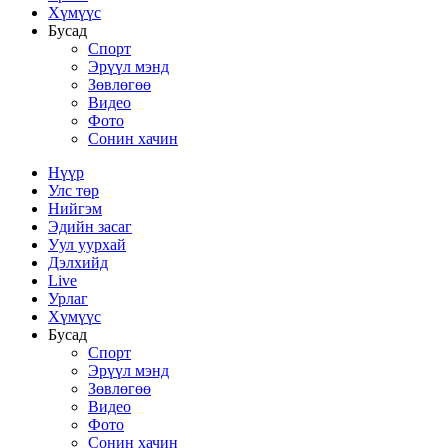
Хүмүүс
Бусад
Спорт
Эрүүл мэнд
Зөвлөгөө
Видео
Фото
Сонин хачин
Нүүр
Улс төр
Нийгэм
Эдийн засаг
Уул уурхай
Дэлхийд
Live
Урлаг
Хүмүүс
Бусад
Спорт
Эрүүл мэнд
Зөвлөгөө
Видео
Фото
Сонин хачин