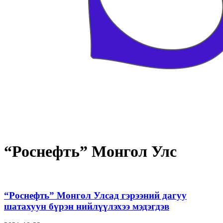
“Роснефть” Монгол Улс
“Роснефть” Монгол Улсад гэрээний дагуу
шатахуун бүрэн нийлүүлэхээ мэдэгдэв