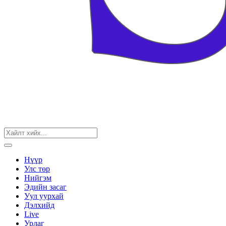
Нүүр
Улс төр
Нийгэм
Эдийн засаг
Уул уурхай
Дэлхийд
Live
Урлаг