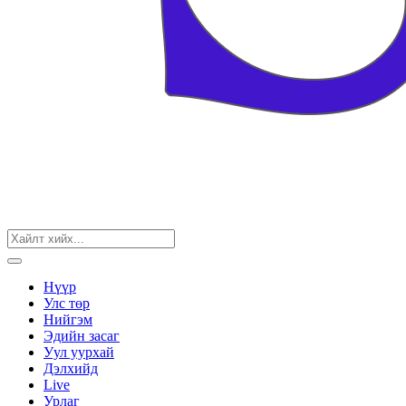
Нүүр
Улс төр
Нийгэм
Эдийн засаг
Уул уурхай
Дэлхийд
Live
Урлаг