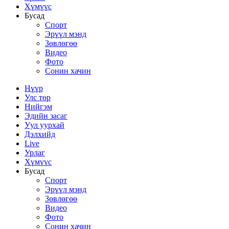
Хүмүүс
Бусад
Спорт
Эрүүл мэнд
Зөвлөгөө
Видео
Фото
Сонин хачин
Нүүр
Улс төр
Нийгэм
Эдийн засаг
Уул уурхай
Дэлхийд
Live
Урлаг
Хүмүүс
Бусад
Спорт
Эрүүл мэнд
Зөвлөгөө
Видео
Фото
Сонин хачин