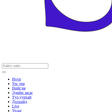
Нүүр
Улс төр
Нийгэм
Эдийн засаг
Уул уурхай
Дэлхийд
Live
Урлаг