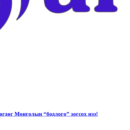
 өгдөг Монголын “бодлого” зогсох нээ!