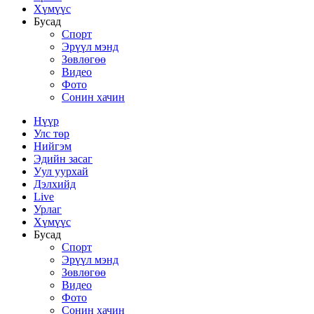
Хүмүүс
Бусад
Спорт
Эрүүл мэнд
Зөвлөгөө
Видео
Фото
Сонин хачин
Нүүр
Улс төр
Нийгэм
Эдийн засаг
Уул уурхай
Дэлхийд
Live
Урлаг
Хүмүүс
Бусад
Спорт
Эрүүл мэнд
Зөвлөгөө
Видео
Фото
Сонин хачин