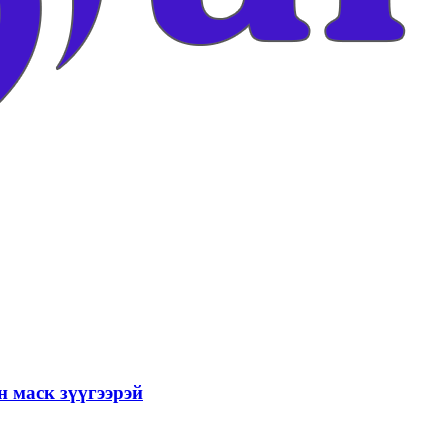
н маск зүүгээрэй