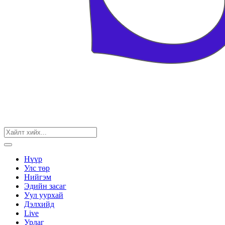
Нүүр
Улс төр
Нийгэм
Эдийн засаг
Уул уурхай
Дэлхийд
Live
Урлаг