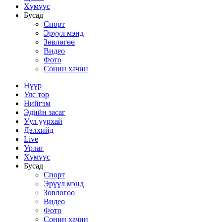
Хүмүүс
Бусад
Спорт
Эрүүл мэнд
Зөвлөгөө
Видео
Фото
Сонин хачин
Нүүр
Улс төр
Нийгэм
Эдийн засаг
Уул уурхай
Дэлхийд
Live
Урлаг
Хүмүүс
Бусад
Спорт
Эрүүл мэнд
Зөвлөгөө
Видео
Фото
Сонин хачин