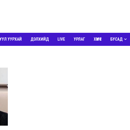
УУЛ УУРХАЙ
ДЭЛХИЙД
LIVE
УРЛАГ
ХҮМҮҮС
БУСАД