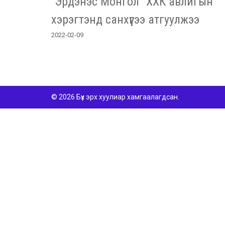
“Эрдэнэс Монгол” ХХК авлигын
хэрэгтэнд санхүүгээ атгуулжээ
2022-02-09
© 2026 Бүх эрх хуулиар хамгаалагдсан.