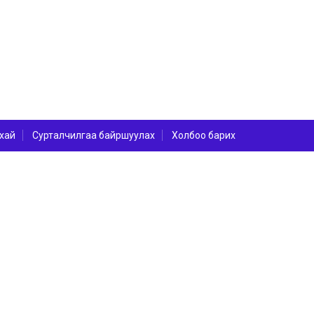
хай
Сурталчилгаа байршуулах
Холбоо барих