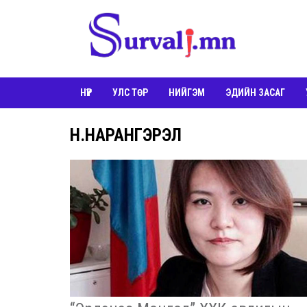
НҮҮР
УЛС ТӨР
НИЙГЭМ
ЭДИЙН ЗАСАГ
Н.НАРАНГЭРЭЛ