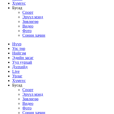
Хүмүүс
Бусад
Спорт
Эрүүл мэнд
Зөвлөгөө
Видео
Фото
Сонин хачин
Нүүр
Улс төр
Нийгэм
Эдийн засаг
Уул уурхай
Дэлхийд
Live
Урлаг
Хүмүүс
Бусад
Спорт
Эрүүл мэнд
Зөвлөгөө
Видео
Фото
Сонин хачин