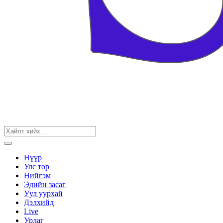
Нүүр
Улс төр
Нийгэм
Эдийн засаг
Уул уурхай
Дэлхийд
Live
Урлаг