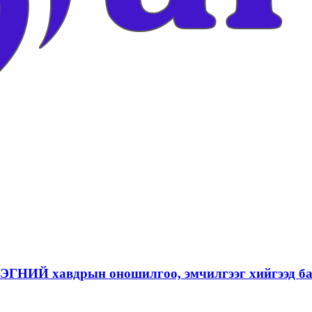
ЛЭГНИЙ хавдрын оношилгоо, эмчилгээг хийгээд б