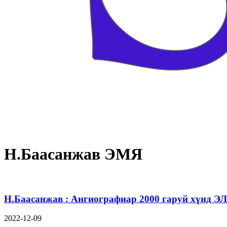
Н.Баасанжав ЭМЯ
Н.Баасанжав : Ангиографиар 2000 гаруй хүнд Э
2022-12-09