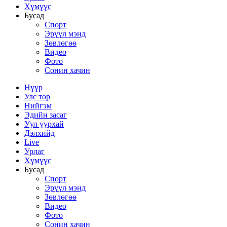
Хүмүүс
Бусад
Спорт
Эрүүл мэнд
Зөвлөгөө
Видео
Фото
Сонин хачин
Нүүр
Улс төр
Нийгэм
Эдийн засаг
Уул уурхай
Дэлхийд
Live
Урлаг
Хүмүүс
Бусад
Спорт
Эрүүл мэнд
Зөвлөгөө
Видео
Фото
Сонин хачин