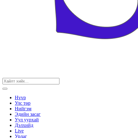
Нүүр
Улс төр
Нийгэм
Эдийн засаг
Уул уурхай
Дэлхийд
Live
Урлаг