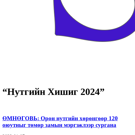
“Нутгийн Хишиг 2024”
ӨМНӨГОВЬ: Орон нутгийн хөрөнгөөр 120
оюутныг төмөр замын мэргэжлээр сургана