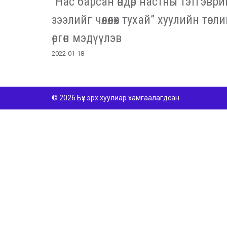
“Нас барсан өндөр настны тэтгэвр
зээлийг чөлөөлөх тухай” хуулийн төсл
өргөн мэдүүлэв
2022-01-18
© 2026 Бүх эрх хуулиар хамгаалагдсан.