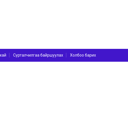
хай
Сурталчилгаа байршуулах
Холбоо барих