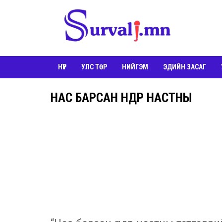
НҮҮР
УЛС ТӨР
НИЙГЭМ
ЭДИЙН ЗАСАГ
НАС БАРСАН ӨНДӨР НАСТНЫ