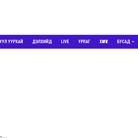
УУЛ УУРХАЙ
ДЭЛХИЙД
LIVE
УРЛАГ
ХҮМҮҮС
БУСАД