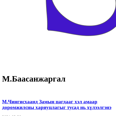
М.Баасанжаргал
М.Чингисхаанд Замын цагдааг хэл амаар
доромжилсны хариуцлагыг тусад нь хүлээлгэнэ