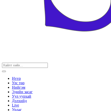
Нүүр
Улс төр
Нийгэм
Эдийн засаг
Уул уурхай
Дэлхийд
Live
Урлаг