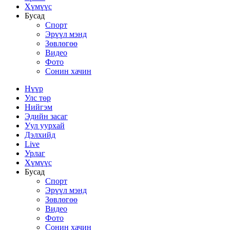
Хүмүүс
Бусад
Спорт
Эрүүл мэнд
Зөвлөгөө
Видео
Фото
Сонин хачин
Нүүр
Улс төр
Нийгэм
Эдийн засаг
Уул уурхай
Дэлхийд
Live
Урлаг
Хүмүүс
Бусад
Спорт
Эрүүл мэнд
Зөвлөгөө
Видео
Фото
Сонин хачин