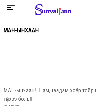
МАН-ЫНХААН
МАН-ынхаан!. Нам,наадам хоёр тойрч
гүйхээ боль!!!