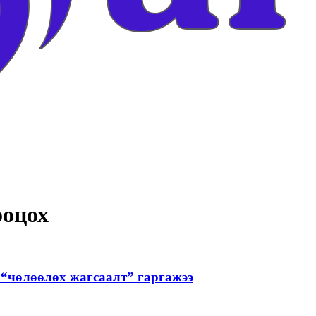
ооцох
“чөлөөлөх жагсаалт” гаргажээ