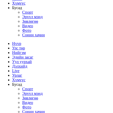
Хүмүүс
Бусад
Спорт
Эрүүл мэнд
Зөвлөгөө
Видео
Фото
Сонин хачин
Нүүр
Улс төр
Нийгэм
Эдийн засаг
Уул уурхай
Дэлхийд
Live
Урлаг
Хүмүүс
Бусад
Спорт
Эрүүл мэнд
Зөвлөгөө
Видео
Фото
Сонин хачин