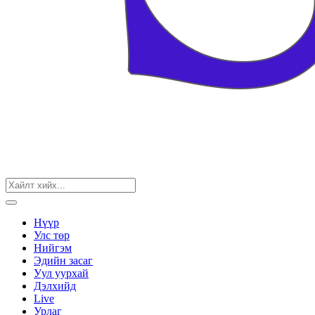
Нүүр
Улс төр
Нийгэм
Эдийн засаг
Уул уурхай
Дэлхийд
Live
Урлаг