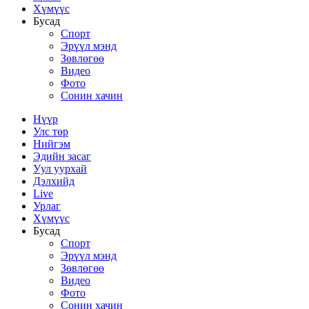
Хүмүүс
Бусад
Спорт
Эрүүл мэнд
Зөвлөгөө
Видео
Фото
Сонин хачин
Нүүр
Улс төр
Нийгэм
Эдийн засаг
Уул уурхай
Дэлхийд
Live
Урлаг
Хүмүүс
Бусад
Спорт
Эрүүл мэнд
Зөвлөгөө
Видео
Фото
Сонин хачин