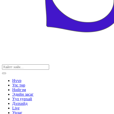
Нүүр
Улс төр
Нийгэм
Эдийн засаг
Уул уурхай
Дэлхийд
Live
Урлаг