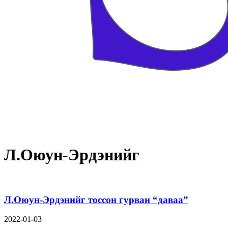
Л.Оюун-Эрдэнийг
Л.Оюун-Эрдэнийг тоссон гурван “даваа”
2022-01-03