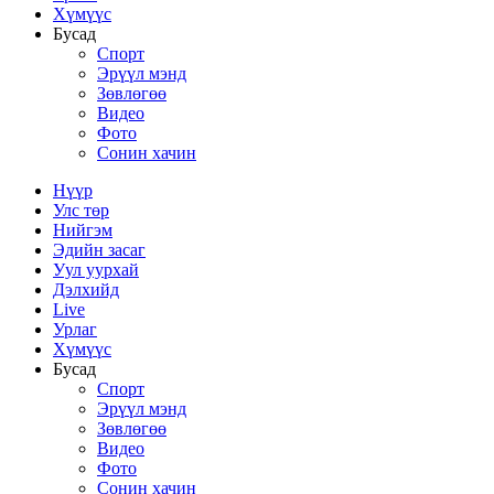
Хүмүүс
Бусад
Спорт
Эрүүл мэнд
Зөвлөгөө
Видео
Фото
Сонин хачин
Нүүр
Улс төр
Нийгэм
Эдийн засаг
Уул уурхай
Дэлхийд
Live
Урлаг
Хүмүүс
Бусад
Спорт
Эрүүл мэнд
Зөвлөгөө
Видео
Фото
Сонин хачин