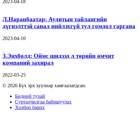
2023-04-18
Л.Наранбаатар: Аудитын тайлангийн
дүгнэлттэй санал нийлэхгүй тул гомдол гаргана
2023-04-10
З.Энхболд: Оймс шидээд л төрийн өмчит
компаний захирал
2022-03-25
© 2026 Бүх эрх хуулиар хамгаалагдсан.
Бидний тухай
Сурталчилгаа байршуулах
Холбоо барих