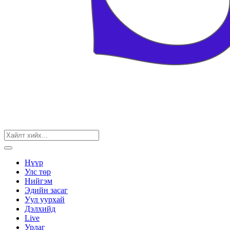
Нүүр
Улс төр
Нийгэм
Эдийн засаг
Уул уурхай
Дэлхийд
Live
Урлаг