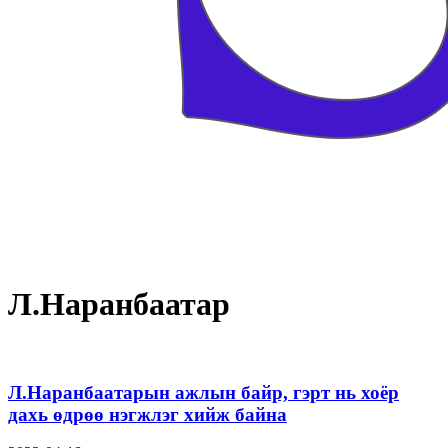
Л.Наранбаатар
Л.Наранбаатарын ажлын байр, гэрт нь хоёр
дахь өдрөө нэгжлэг хийж байна