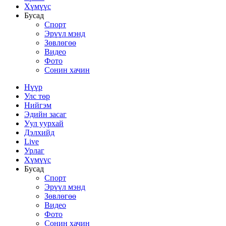
Хүмүүс
Бусад
Спорт
Эрүүл мэнд
Зөвлөгөө
Видео
Фото
Сонин хачин
Нүүр
Улс төр
Нийгэм
Эдийн засаг
Уул уурхай
Дэлхийд
Live
Урлаг
Хүмүүс
Бусад
Спорт
Эрүүл мэнд
Зөвлөгөө
Видео
Фото
Сонин хачин