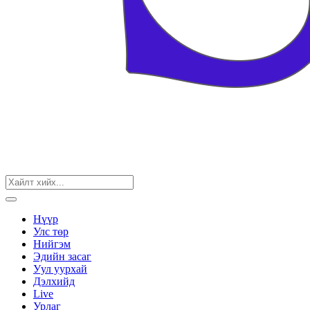
Нүүр
Улс төр
Нийгэм
Эдийн засаг
Уул уурхай
Дэлхийд
Live
Урлаг