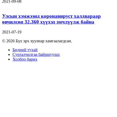
2021-09-08
Улсын хэмжээнд коронавируст халдвараар
өвчилсөн 32,360 хүүхэд эмчлүүлж байна
2021-07-19
© 2026 Бүх эрх хуулиар хамгаалагдсан.
Бидний тухай
Сурталчилгаа байршуулах
Холбоо барих