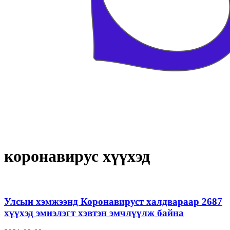
коронавирус хүүхэд
Улсын хэмжээнд Коронавируст халдвараар 2687
хүүхэд эмнэлэгт хэвтэн эмчлүүлж байна