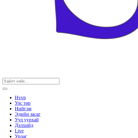
Нүүр
Улс төр
Нийгэм
Эдийн засаг
Уул уурхай
Дэлхийд
Live
Урлаг