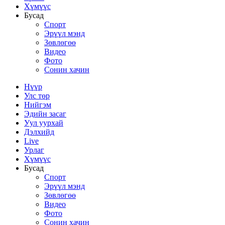
Хүмүүс
Бусад
Спорт
Эрүүл мэнд
Зөвлөгөө
Видео
Фото
Сонин хачин
Нүүр
Улс төр
Нийгэм
Эдийн засаг
Уул уурхай
Дэлхийд
Live
Урлаг
Хүмүүс
Бусад
Спорт
Эрүүл мэнд
Зөвлөгөө
Видео
Фото
Сонин хачин