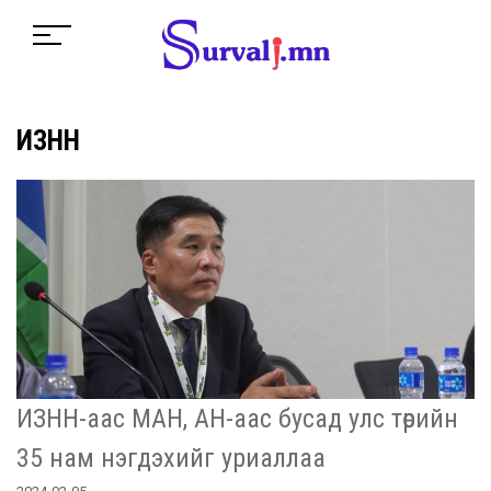
ИЗНН
ИЗНН-аас МАН, АН-аас бусад улс төрийн
35 нам нэгдэхийг уриаллаа