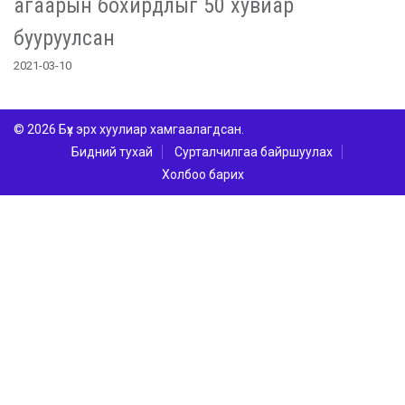
агаарын бохирдлыг 50 хувиар
бууруулсан
2021-03-10
© 2026 Бүх эрх хуулиар хамгаалагдсан.
Бидний тухай
Сурталчилгаа байршуулах
Холбоо барих