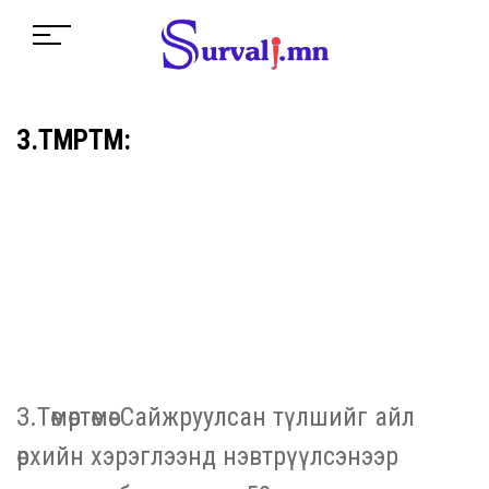
З.ТӨМӨРТӨМӨӨ:
З.Төмөртөмөө: Сайжруулсан түлшийг айл
өрхийн хэрэглээнд нэвтрүүлсэнээр