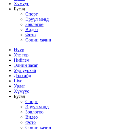
Хүмүүс
Бусад
Спорт
Эрүүл мэнд
Зөвлөгөө
Видео
Фото
Сонин хачин
Нүүр
Улс төр
Нийгэм
Эдийн засаг
Уул уурхай
Дэлхийд
Live
Урлаг
Хүмүүс
Бусад
Спорт
Эрүүл мэнд
Зөвлөгөө
Видео
Фото
Сонин хачин