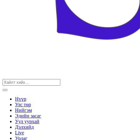
Нүүр
Улс төр
Нийгэм
Эдийн засаг
Уул уурхай
Дэлхийд
Live
Урлаг