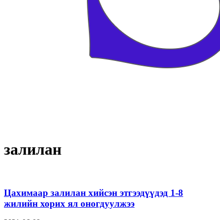
залилан
Цахимаар залилан хийсэн этгээдүүдэд 1-8
жилийн хорих ял оногдуулжээ