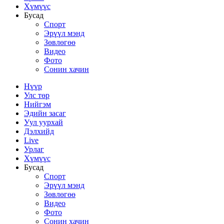
Хүмүүс
Бусад
Спорт
Эрүүл мэнд
Зөвлөгөө
Видео
Фото
Сонин хачин
Нүүр
Улс төр
Нийгэм
Эдийн засаг
Уул уурхай
Дэлхийд
Live
Урлаг
Хүмүүс
Бусад
Спорт
Эрүүл мэнд
Зөвлөгөө
Видео
Фото
Сонин хачин