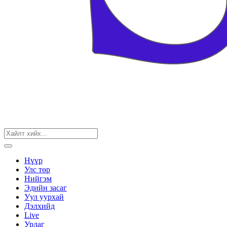
Нүүр
Улс төр
Нийгэм
Эдийн засаг
Уул уурхай
Дэлхийд
Live
Урлаг