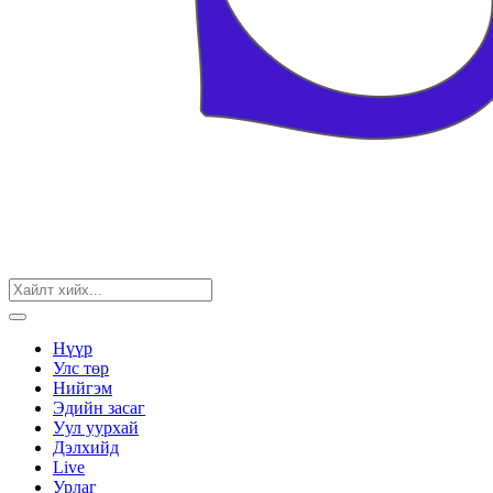
Нүүр
Улс төр
Нийгэм
Эдийн засаг
Уул уурхай
Дэлхийд
Live
Урлаг