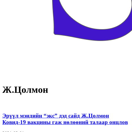
Ж.Цолмон
Эрүүл мэндийн “экс” дэд сайд Ж.Цолмон
Ковид-19 вакцины гаж нөлөөний талаар онцлов