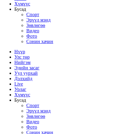
Хүмүүс
Бусад
Спорт
Эрүүл мэнд
Зөвлөгөө
Видео
Фото
Сонин хачин
Нүүр
Улс төр
Нийгэм
Эдийн засаг
Уул уурхай
Дэлхийд
Live
Урлаг
Хүмүүс
Бусад
Спорт
Эрүүл мэнд
Зөвлөгөө
Видео
Фото
Сонин хачин