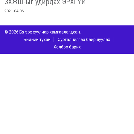
ЗХЖШ-ыг удирдах ЭРХГҮЙ
2021-04-06
© 2026 Бүх эрх хуулиар хамгаалагдсан.
Бидний тухай
Сурталчилгаа байршуулах
Холбоо барих