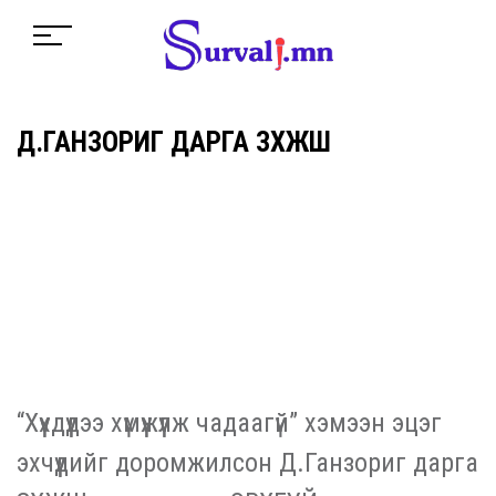
Д.ГАНЗОРИГ ДАРГА ЗХЖШ
“Хүүхдүүдээ хүмүүжүүлж чадаагүй” хэмээн эцэг
эхчүүдийг доромжилсон Д.Ганзориг дарга