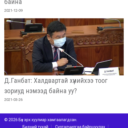
байна
2021-12-09
Д.Ганбат: Халдвартай хүнийхээ тоог
зориуд нэмээд байна уу?
2021-03-26
© 2026 Бүх эрх хуулиар хамгаалагдсан.
Бидний тухай
Сурталчилгаа байршуулах