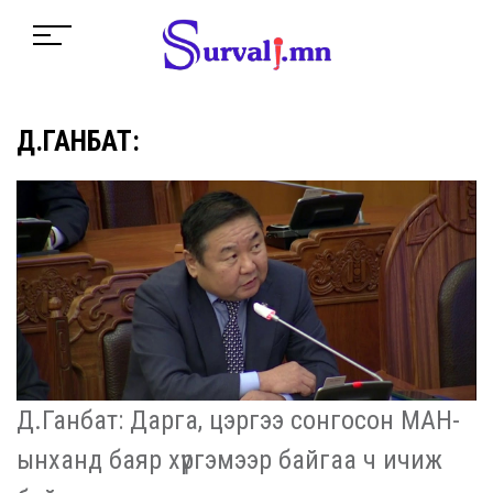
Д.ГАНБАТ:
Д.Ганбат: Дарга, цэргээ сонгосон МАН-
ынханд баяр хүргэмээр байгаа ч ичиж