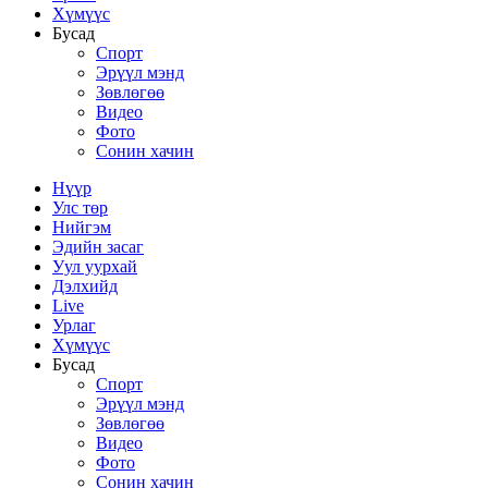
Хүмүүс
Бусад
Спорт
Эрүүл мэнд
Зөвлөгөө
Видео
Фото
Сонин хачин
Нүүр
Улс төр
Нийгэм
Эдийн засаг
Уул уурхай
Дэлхийд
Live
Урлаг
Хүмүүс
Бусад
Спорт
Эрүүл мэнд
Зөвлөгөө
Видео
Фото
Сонин хачин