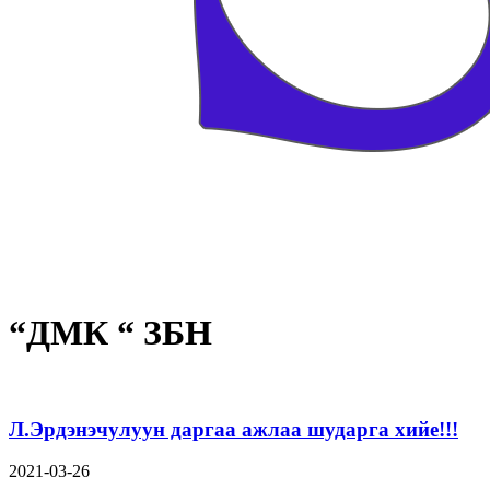
“ДМК “ ЗБН
Л.Эрдэнэчулуун даргаа ажлаа шударга хийе!!!
2021-03-26