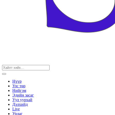
Нүүр
Улс төр
Нийгэм
Эдийн засаг
Уул уурхай
Дэлхийд
Live
Урлаг