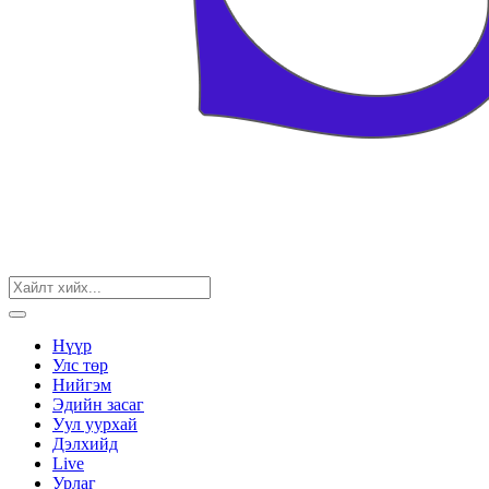
Нүүр
Улс төр
Нийгэм
Эдийн засаг
Уул уурхай
Дэлхийд
Live
Урлаг