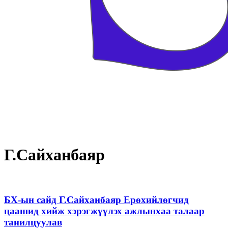
Г.Сайханбаяр
БХ-ын сайд Г.Сайханбаяр Ерөхийлөгчид
цаашид хийж хэрэгжүүлэх ажлынхаа талаар
танилцуулав