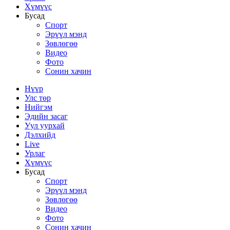
Хүмүүс
Бусад
Спорт
Эрүүл мэнд
Зөвлөгөө
Видео
Фото
Сонин хачин
Нүүр
Улс төр
Нийгэм
Эдийн засаг
Уул уурхай
Дэлхийд
Live
Урлаг
Хүмүүс
Бусад
Спорт
Эрүүл мэнд
Зөвлөгөө
Видео
Фото
Сонин хачин