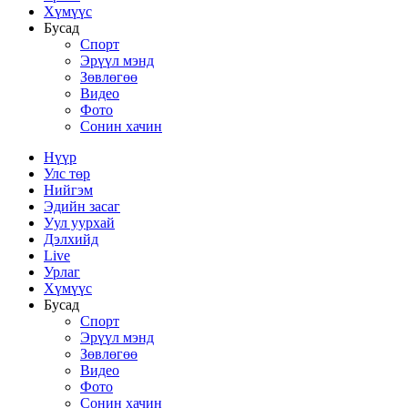
Хүмүүс
Бусад
Спорт
Эрүүл мэнд
Зөвлөгөө
Видео
Фото
Сонин хачин
Нүүр
Улс төр
Нийгэм
Эдийн засаг
Уул уурхай
Дэлхийд
Live
Урлаг
Хүмүүс
Бусад
Спорт
Эрүүл мэнд
Зөвлөгөө
Видео
Фото
Сонин хачин