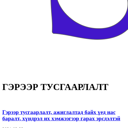
ГЭРЭЭР ТУСГААРЛАЛТ
Гэрээр тусгаарлалт, ажиглалтад байх үед нас
баралт, хүндрэл их хэмжээгээр гарах эрсдэлтэй