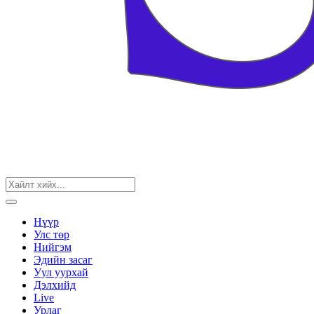
Нүүр
Улс төр
Нийгэм
Эдийн засаг
Уул уурхай
Дэлхийд
Live
Урлаг