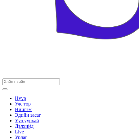
Нүүр
Улс төр
Нийгэм
Эдийн засаг
Уул уурхай
Дэлхийд
Live
Урлаг