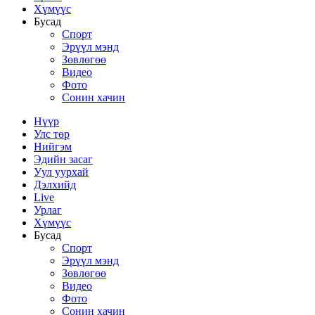
Хүмүүс
Бусад
Спорт
Эрүүл мэнд
Зөвлөгөө
Видео
Фото
Сонин хачин
Нүүр
Улс төр
Нийгэм
Эдийн засаг
Уул уурхай
Дэлхийд
Live
Урлаг
Хүмүүс
Бусад
Спорт
Эрүүл мэнд
Зөвлөгөө
Видео
Фото
Сонин хачин