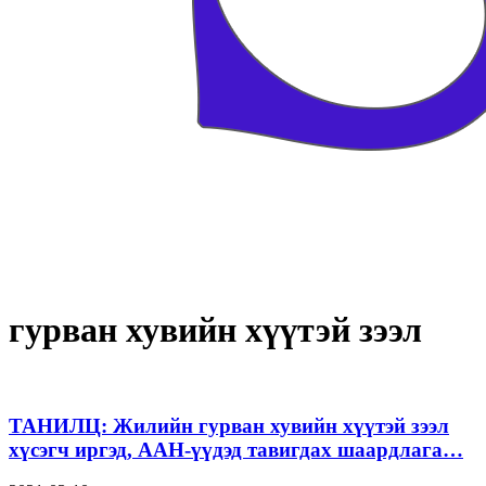
гурван хувийн хүүтэй зээл
ТАНИЛЦ: Жилийн гурван хувийн хүүтэй зээл
хүсэгч иргэд, ААН-үүдэд тавигдах шаардлага…