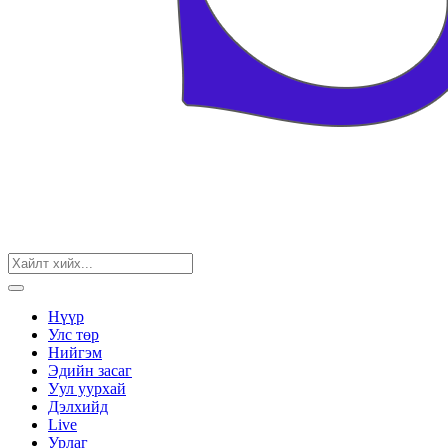
Нүүр
Улс төр
Нийгэм
Эдийн засаг
Уул уурхай
Дэлхийд
Live
Урлаг