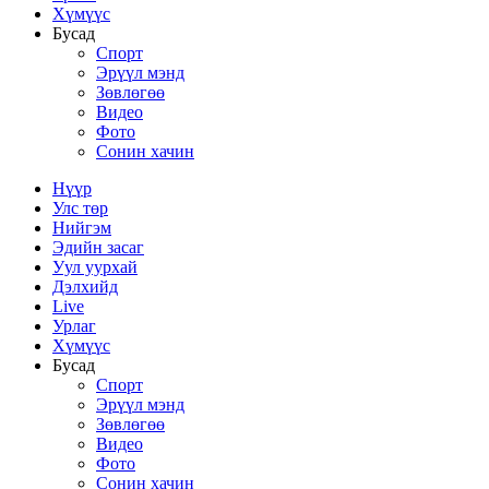
Хүмүүс
Бусад
Спорт
Эрүүл мэнд
Зөвлөгөө
Видео
Фото
Сонин хачин
Нүүр
Улс төр
Нийгэм
Эдийн засаг
Уул уурхай
Дэлхийд
Live
Урлаг
Хүмүүс
Бусад
Спорт
Эрүүл мэнд
Зөвлөгөө
Видео
Фото
Сонин хачин