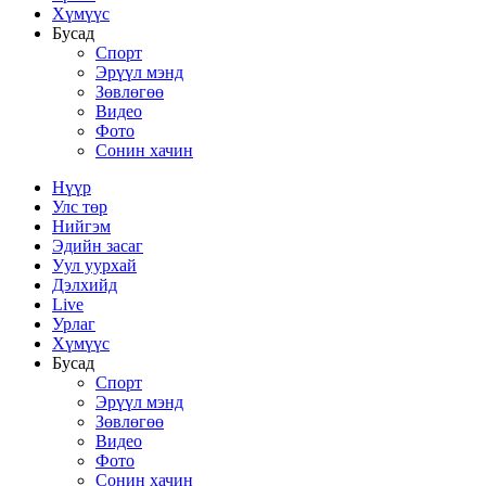
Хүмүүс
Бусад
Спорт
Эрүүл мэнд
Зөвлөгөө
Видео
Фото
Сонин хачин
Нүүр
Улс төр
Нийгэм
Эдийн засаг
Уул уурхай
Дэлхийд
Live
Урлаг
Хүмүүс
Бусад
Спорт
Эрүүл мэнд
Зөвлөгөө
Видео
Фото
Сонин хачин