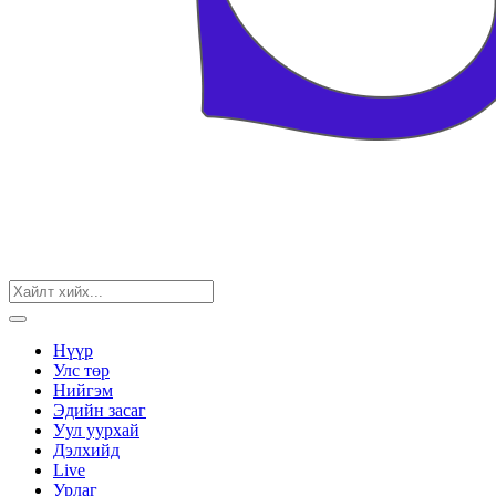
Нүүр
Улс төр
Нийгэм
Эдийн засаг
Уул уурхай
Дэлхийд
Live
Урлаг