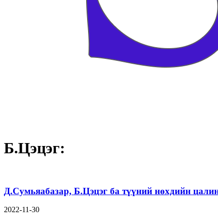
Б.Цэцэг:
Д.Сумьяабазар, Б.Цэцэг ба түүний нөхдийн цалин
2022-11-30