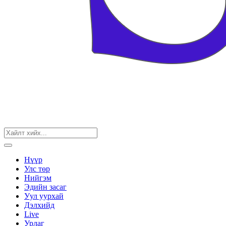
Нүүр
Улс төр
Нийгэм
Эдийн засаг
Уул уурхай
Дэлхийд
Live
Урлаг