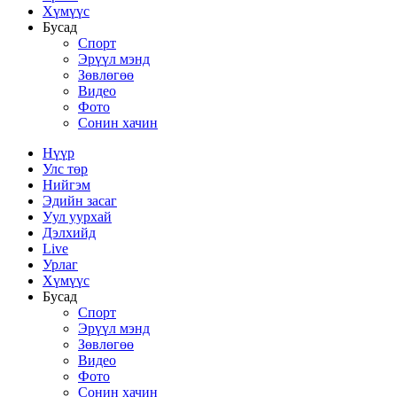
Хүмүүс
Бусад
Спорт
Эрүүл мэнд
Зөвлөгөө
Видео
Фото
Сонин хачин
Нүүр
Улс төр
Нийгэм
Эдийн засаг
Уул уурхай
Дэлхийд
Live
Урлаг
Хүмүүс
Бусад
Спорт
Эрүүл мэнд
Зөвлөгөө
Видео
Фото
Сонин хачин