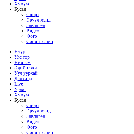
Хүмүүс
Бусад
Спорт
Эрүүл мэнд
Зөвлөгөө
Видео
Фото
Сонин хачин
Нүүр
Улс төр
Нийгэм
Эдийн засаг
Уул уурхай
Дэлхийд
Live
Урлаг
Хүмүүс
Бусад
Спорт
Эрүүл мэнд
Зөвлөгөө
Видео
Фото
Сонин хачин