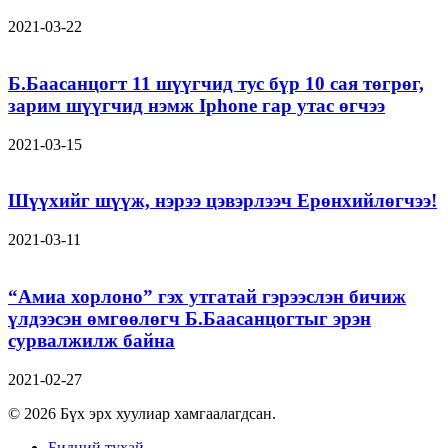
2021-03-22
Б.Баасанцогт 11 шүүгчид тус бүр 10 сая төгрөг,
зарим шүүгчид нэмж Iphone гар утас өгчээ
2021-03-15
Шүүхийг шүүж, нэрээ цэвэрлээч Ерөнхийлөгчээ!
2021-03-11
“Амиа хорлоно” гэх утгатай гэрээслэн бичиж
үлдээсэн өмгөөлөгч Б.Баасанцогтыг эрэн
сурвалжилж байна
2021-02-27
© 2026 Бүх эрх хуулиар хамгаалагдсан.
Бидний тухай