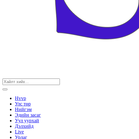
Нүүр
Улс төр
Нийгэм
Эдийн засаг
Уул уурхай
Дэлхийд
Live
Урлаг