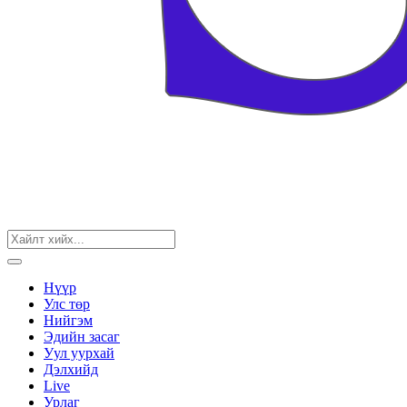
Нүүр
Улс төр
Нийгэм
Эдийн засаг
Уул уурхай
Дэлхийд
Live
Урлаг