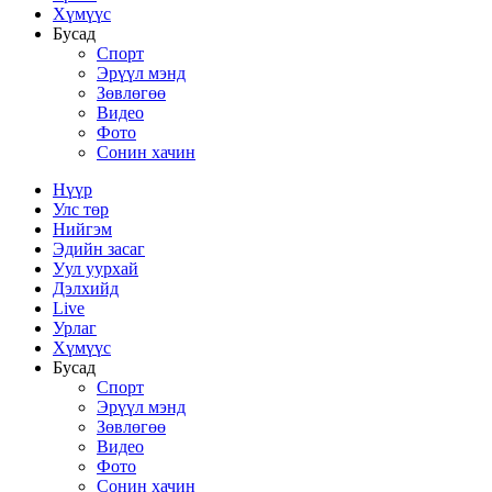
Хүмүүс
Бусад
Спорт
Эрүүл мэнд
Зөвлөгөө
Видео
Фото
Сонин хачин
Нүүр
Улс төр
Нийгэм
Эдийн засаг
Уул уурхай
Дэлхийд
Live
Урлаг
Хүмүүс
Бусад
Спорт
Эрүүл мэнд
Зөвлөгөө
Видео
Фото
Сонин хачин