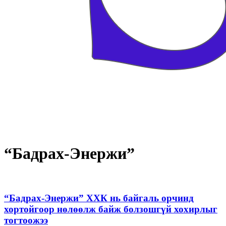
“Бадрах-Энержи”
“Бадрах-Энержи” ХХК нь байгаль орчинд
хортойгоор нөлөөлж байж болзошгүй хохирлыг
тогтоожээ