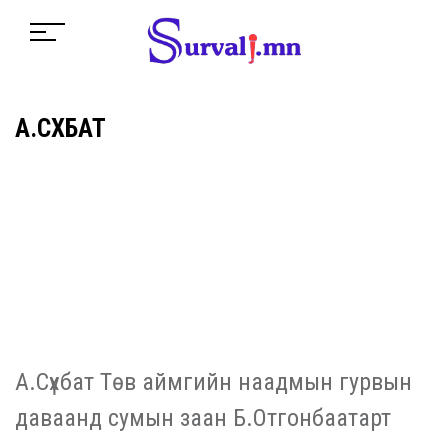
А.СҮХБАТ
А.Сүхбат Төв аймгийн наадмын гурвын
даваанд сумын заан Б.Отгонбаатарт