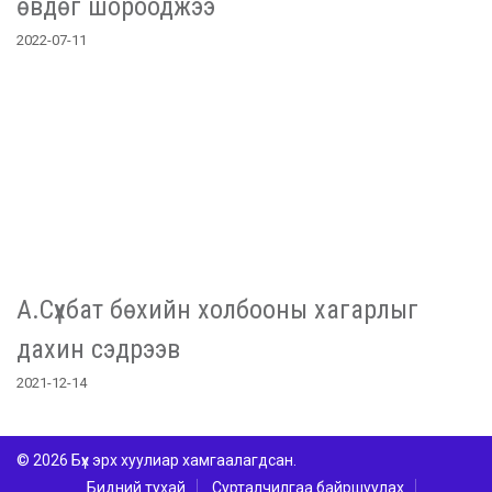
өвдөг шорооджээ
2022-07-11
А.Сүхбат бөхийн холбооны хагарлыг
дахин сэдрээв
2021-12-14
© 2026 Бүх эрх хуулиар хамгаалагдсан.
Бидний тухай
Сурталчилгаа байршуулах