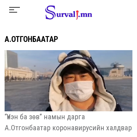
А.ОТГОНБААТАР
“Үнэн ба зөв” намын дарга
А.Отгонбаатар коронавирусийн халдвар