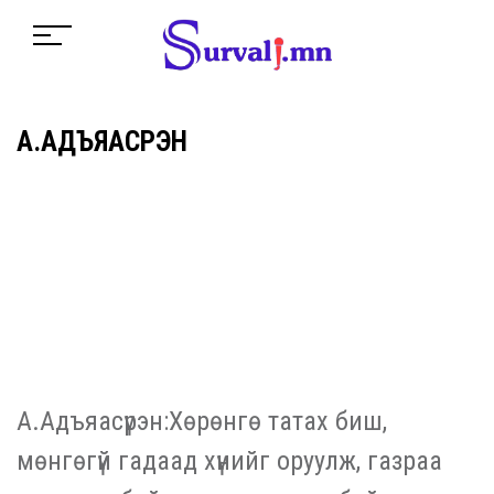
А.АДЪЯАСҮРЭН
А.Адъяасүрэн:Хөрөнгө татах биш,
мөнгөгүй гадаад хүнийг оруулж, газраа