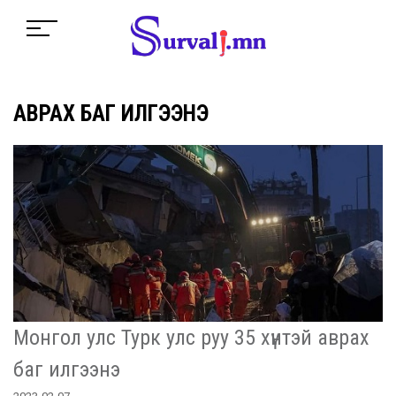
АВРАХ БАГ ИЛГЭЭНЭ
Монгол улс Турк улс руу 35 хүнтэй аврах
баг илгээнэ