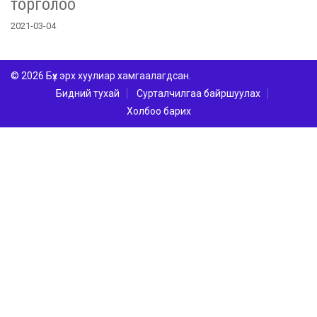
торголоо
2021-03-04
© 2026 Бүх эрх хуулиар хамгаалагдсан.
Бидний тухай
Сурталчилгаа байршуулах
Холбоо барих